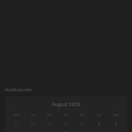
Holdkalender
August 2026
Man
Tir
Ons
Tor
Fre
Lør
Søn
27
28
29
30
31
1
2