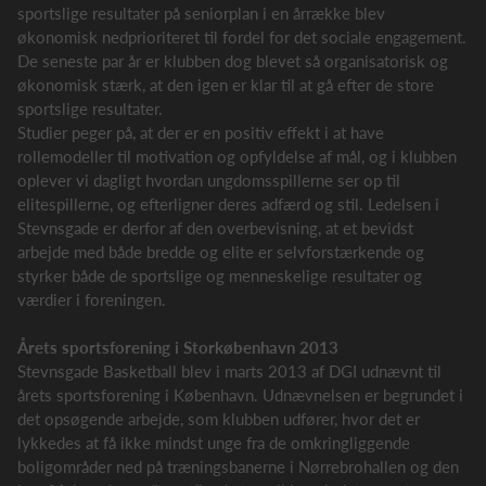
sportslige resultater på seniorplan i en årrække blev
økonomisk nedprioriteret til fordel for det sociale engagement.
De seneste par år er klubben dog blevet så organisatorisk og
økonomisk stærk, at den igen er klar til at gå efter de store
sportslige resultater.
Studier peger på, at der er en positiv effekt i at have
rollemodeller til motivation og opfyldelse af mål, og i klubben
oplever vi dagligt hvordan ungdomsspillerne ser op til
elitespillerne, og efterligner deres adfærd og stil. Ledelsen i
Stevnsgade er derfor af den overbevisning, at et bevidst
arbejde med både bredde og elite er selvforstærkende og
styrker både de sportslige og menneskelige resultater og
værdier i foreningen.
Årets sportsforening i Storkøbenhavn 2013
Stevnsgade Basketball blev i marts 2013 af DGI udnævnt til
årets sportsforening i København. Udnævnelsen er begrundet i
det opsøgende arbejde, som klubben udfører, hvor det er
lykkedes at få ikke mindst unge fra de omkringliggende
boligområder ned på træningsbanerne i Nørrebrohallen og den