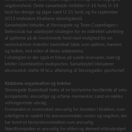
ungdomshold. Dette samarbejde omfatter U-16 hold, U-18
hold for drenge og piger samt U-21 hold, og fra september
2013 endvidere Klubbens dameligahold.
Samarbejdet betyder, at Stevnsgade og Team Copenhagen i
fællesskab har udarbejdet strategier for en målrettet udvikling
af spillerne på de involverede hold med mulighed for en
seniorkarriere indenfor basketball både som spillere, trænere
og ledere, ved siden af deres uddannelse.
I strategien er der også et fokus på sunde levevaner, mad og
lektier
i kombination med
sporten. Samarbejdet inkluderer
økonomisk støtte til bl.a. aflønning af Stevnsgades sportschef.
Klubbens organisation og ledelse
Stevnsgade Basketball ledes af en bestyrelse bestående af seks
kompetente, ansvarlige og erfarne mennesker, samt en række
velfungerende udvalg.
Formanden er overordnet ansvarlig for bredden i klubben, som
yderligere er opdelt i to ansvarsområder, senior og ungdom, der
har hvert et bestyrelsesmedlem som ansvarlig.
Næstformanden er ansvarlig for eliten og dermed eliteudvalget