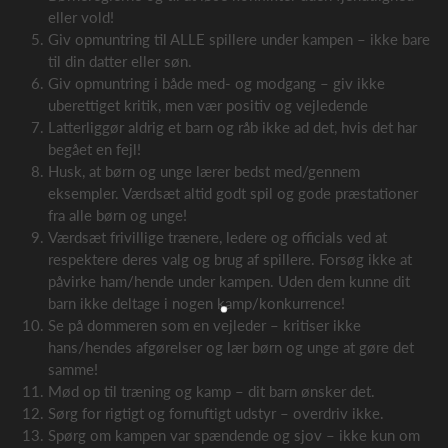
eller vold!
Giv opmuntring til ALLE spillere under kampen – ikke bare
til din datter eller søn.
Giv opmuntring i både med- og modgang – giv ikke
uberettiget kritik, men vær positiv og vejledende
Latterliggør aldrig et barn og råb ikke ad det, hvis det har
begået en fejl!
Husk, at børn og unge lærer bedst med/gennem
eksempler. Værdsæt altid godt spil og gode præstationer
fra alle børn og unge!
Værdsæt frivillige trænere, ledere og officials ved at
respektere deres valg og brug af spillere. Forsøg ikke at
påvirke ham/hende under kampen. Uden dem kunne dit
barn ikke deltage i nogen kamp/konkurrence!
Se på dommeren som en vejleder – kritiser ikke
hans/hendes afgørelser og lær børn og unge at gøre det
samme!
Mød op til træning og kamp – dit barn ønsker det.
Sørg for rigtigt og fornuftigt udstyr – overdriv ikke.
Spørg om kampen var spændende og sjov – ikke kun om