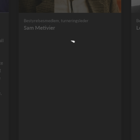
Bestyrelsesmedlem, turneringsleder
B
Sam Metivier
L
ll
te
t
e
,