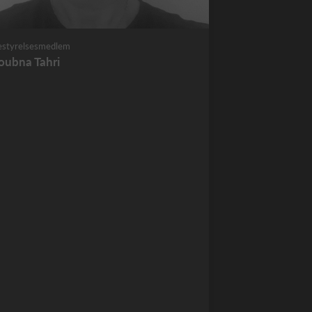
estyrelsesmedlem
oubna Tahri