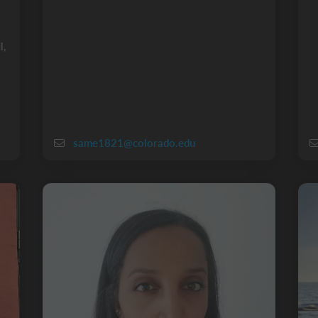
l,
same1821@colorado.edu