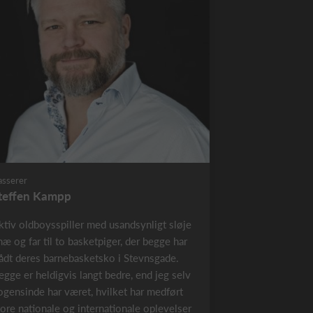
asserer
teffen Kampp
ktiv oldboysspiller med usandsynligt sløje
næ og far til to basketpiger, der begge har
rådt deres barnebasketsko i Stevnsgade.
egge er heldigvis langt bedre, end jeg selv
ogensinde har været, hvilket har medført
tore nationale og internationale oplevelser