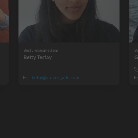
Bestyrelsesmedlem
B
Betty Tesfay
G
betty@stevnsgade.com