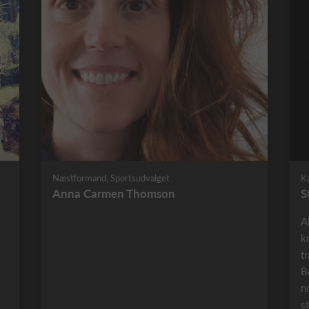
Næstformand, Sportsudvalget
K
Anna Carmen Thomson
S
A
k
t
B
n
s