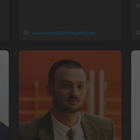
f
annacarmen@stevnsgade.com